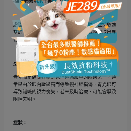
貓咪頻繁用爪子抓眼睛或揉眼睛
-
處理眼部異物通常需要由獸醫檢查眼睛，並採取適
當的處置方法，如用眼藥水沖洗眼睛或輕輕取出異
物。
青光眼
5.
青光眼是貓咪較為少見但極為嚴重的眼疾之一，通
常是由於眼內壓過高而導致視神經損傷，青光眼可
導致貓咪的視力喪失，若未及時治療，可能會導致
眼睛失明。
症狀：