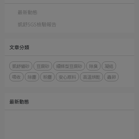
最新動態
凱舒SGS檢驗報告
文章分類
凱舒貓砂
豆腐砂
細條型豆腐砂
除臭
凝結
吸收
除塵
粉塵
安心原料
高溫烘乾
蟲卵
最新動態