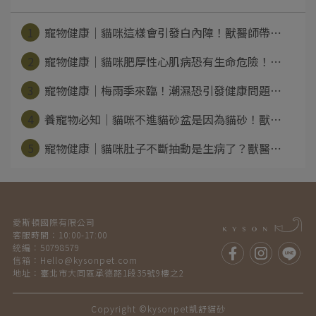
1
寵物健康｜貓咪這樣會引發白內障！獸醫師帶⋯
2
寵物健康｜貓咪肥厚性心肌病恐有生命危險！⋯
3
寵物健康｜梅雨季來臨！潮濕恐引發健康問題⋯
4
養寵物必知｜貓咪不進貓砂盆是因為貓砂！獸⋯
5
寵物健康｜貓咪肚子不斷抽動是生病了？獸醫⋯
愛斯頓國際有限公司
客服時間：10:00-17:00
統編：50798579
信箱：Hello@kysonpet.com
地址：臺北市大同區承德路1段35號9樓之2
Copyright ©
kysonpet凱舒貓砂