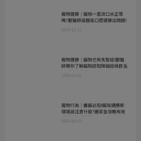
寵物健康｜貓咪一直流口水正常
嗎?獸醫師提醒是口腔健康出問題!
2024-11-11
寵物健康｜貓狗也有失智症!獸醫
師帶你了解貓狗認知障礙症候群及
預防治療重點
2024-10-15
寵物行為｜養貓必知!貓咪適應新
環境該注意什麼?搬家全攻略有效
讓貓咪快速適應
2024-10-15