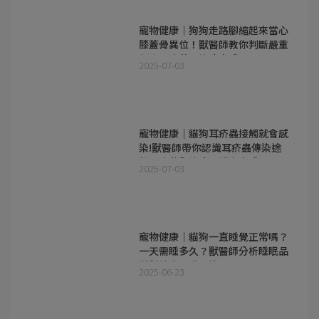
寵物健康｜狗狗走路腳縮起來當心
膝蓋骨異位！獸醫師教你判斷嚴重
程度、症狀及治療方式
2025-07-03
寵物健康｜貓狗耳疥蟲接觸就會感
染!獸醫師帶你認識耳疥蟲傳染途
徑、症狀與治療、消毒方式
2025-07-03
寵物健康｜貓狗一直睡覺正常嗎？
一天需睡多久？獸醫師分析睡眠品
質對健康的重要性！
2025-06-23