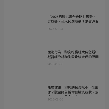
【2025貓砂挑選全攻略】礦砂、
豆腐砂、松木砂怎麼選？貓奴必看
的貓砂種類優缺點分析！
2025-08-23
寵物行為｜狗狗吃貓咪大便怎辦!
獸醫師分析狗狗愛吃貓大便的原因
與改善方式
2025-08-06
寵物健康｜狗狗胰臟炎吃不下怎麼
辦？獸醫師告訴你胰臟炎症狀、治
療、預防及飲食指南
2025-08-06