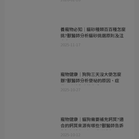
養寵物必知｜貓砂種類百百種怎麼
挑?獸醫師分析貓砂挑選原則及注
意事項
2025-11-17
寵物健康｜狗狗三天沒大便怎麼
辦?獸醫師分析便祕的原因、症
狀、助消化改善方式
2025-10-27
寵物健康｜貓狗需要補充鈣質?適
合的鈣質來源有哪些?獸醫師告訴
你如何補充及每日建議補充量
2025-10-12