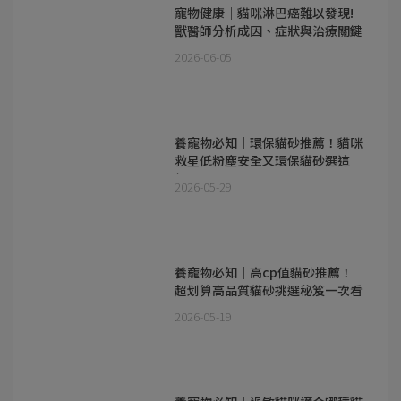
寵物健康｜貓咪淋巴癌難以發現!
獸醫師分析成因、症狀與治療關鍵
2026-06-05
養寵物必知｜環保貓砂推薦！貓咪
救星低粉塵安全又環保貓砂選這
個！
2026-05-29
養寵物必知｜高cp值貓砂推薦！
超划算高品質貓砂挑選秘笈一次看
2026-05-19