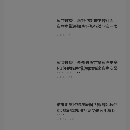
寵物健康｜貓狗也能看中醫針灸!
寵物中獸醫解決毛孩各種毛病一次
看!
2024-12-12
寵物健康｜要如何決定幫寵物安樂
死?評估條件?獸醫師解說寵物安樂
善中的必要性
2024-12-02
貓狗毛髮打結怎麼辦？獸醫師教你
3步驟輕鬆解決打結問題及毛髮保
養技巧
2024-11-25