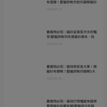
有健康！獸醫師教你如何觀察貓砂
裡的尿跡判斷健康問題
2026-05-19
養寵物必知｜貓砂盆臭氣沖天好難
受!獸醫師教你改善貓砂臭味、挑
選貓砂重點及除臭技巧
2026-05-06
養寵物必知｜貓咪憋尿是大事！跟
貓砂有關嗎？獸醫師教你觀察5大
警訊
2026-05-06
養寵物必知｜貓咪打噴嚏越來越頻
繁跟貓砂粉塵有關!獸醫師分析貓