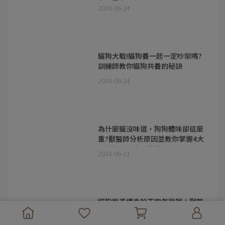
安及暈車不舒服
2024-06-24
貓狗大戰!貓狗養一起一定吵架嗎?
訓練師教你貓狗共養的秘訣
2024-06-24
為什麼貓沒味道，狗狗體味卻這麼
重?獸醫師分析原因並教你掌握4大
關鍵輕鬆除臭又抗菌!
2024-06-11
貓狗跳蚤纏身除不完怎麼辦！獸醫
師告訴你跳蚤症狀及除蚤教戰守則