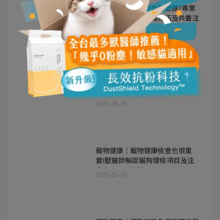
寵物行為｜貓狗不合怎麼辦?專業
訓練師分享貓狗訓練技巧及共養注
意事項!
2025-06-06
寵物健康｜貓狗血糖過高潛在危
險！獸醫師分析寵物糖尿病前兆、
症狀及居家照護
2025-05-19
寵物健康｜寵物健康檢查也很重
要!獸醫師解說貓狗健檢項目及注
意事項一次搞懂
2025-05-19