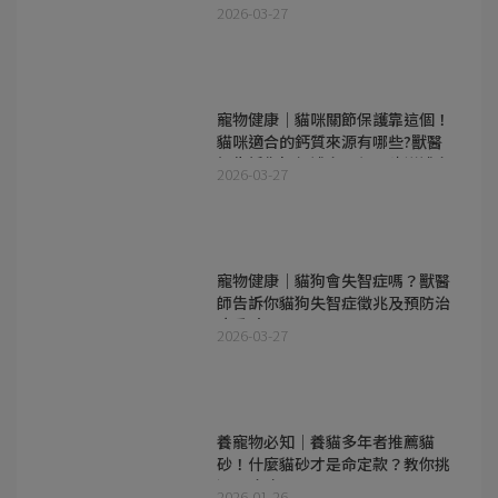
咪
2026-03-27
寵物健康｜貓咪關節保護靠這個！
貓咪適合的鈣質來源有哪些?獸醫
師告訴你如何補充及每日建議補充
2026-03-27
量
寵物健康｜貓狗會失智症嗎？獸醫
師告訴你貓狗失智症徵兆及預防治
療重點
2026-03-27
養寵物必知｜養貓多年者推薦貓
砂！什麼貓砂才是命定款？教你挑
選全攻略
2026-01-26