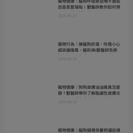
寵物健康｜貓狗呼吸急促喘不過氣
恐是氣管塌陷！獸醫師教你如何預
防及舒緩照護治療
2025-05-07
寵物行為｜被貓狗抓傷、咬傷小心
感染破傷風、貓抓病!獸醫師告訴
你緊急處理方式
2025-04-25
寵物健康｜狗狗皮膚油油臭臭怎麼
辦？獸醫師帶你了解脂漏性皮膚炎
及清潔照護方式成功擺脫臭臭！
2025-04-25
寵物健康｜貓狗腸胃保養照護這樣