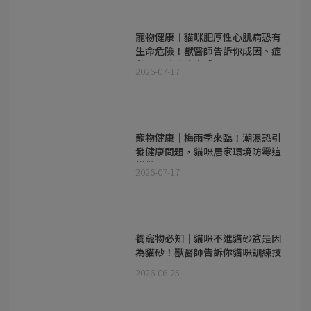
寵物健康｜貓咪肥厚性心肌病恐有
生命危險！獸醫師告訴你成因、症
狀及預防治療方式
2026-07-17
寵物健康｜梅雨季來臨！潮濕恐引
發健康問題，貓咪居家環境防霉這
樣做
2026-07-17
養寵物必知｜貓咪不進貓砂盆是因
為貓砂！獸醫師告訴你貓咪訓練技
巧及如何挑選貓砂
2026-06-25