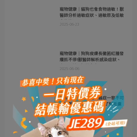
寵物健康｜貓狗也會食物過敏！獸
醫師分析過敏症狀、過敏原及低敏
食物挑選
2025-06-23
寵物健康｜狗狗皮膚長黴菌紅腫發
癢抓不停!獸醫師解析感染症狀、
處理關鍵，擺脫臭臭
2025-06-06
寵物健康｜狗狗毛囊蟲症一發不可
收拾怎麼辦?獸醫師帶你了解毛囊
蟲症症狀、預防及治療方式，遠離
2025-06-06
蟲蟲危機!