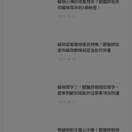
貓咪心情好壞看耳朵？獸醫師告訴
你貓咪耳朵的3個秘密！
2024-08-23
貓咪愛看電視會近視嗎？獸醫師告
訴你貓咪眼睛秘密及如何保養
2024-08-23
貓咪懷孕了！獸醫師親授從懷孕、
產後照顧到結紮的注意事項及照護
要點
2024-08-12
幫貓咪刷牙當心中毒！獸醫師親揭