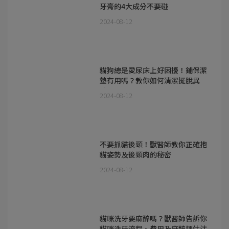
牙膏的4大成分不要碰
2024-08-12
貓狗總是愛尿床上好困擾！鋪保潔
墊有用嗎？教你如何清潔擺脫異
味！
2024-08-12
不要抓貓後頸！獸醫師教你正確抱
貓姿勢及後頸肉的秘密
2024-08-12
貓咪洗牙要麻醉嗎？獸醫師告訴你
貓咪洗牙流程、費用及麻醉評估注