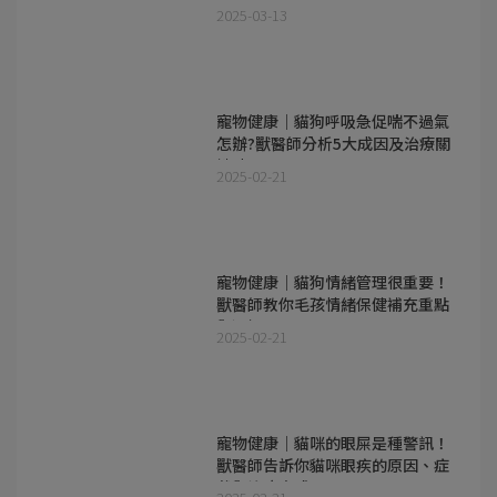
好處
2025-03-13
寵物健康｜貓狗呼吸急促喘不過氣
怎辦?獸醫師分析5大成因及治療關
鍵時間
2025-02-21
寵物健康｜貓狗情緒管理很重要！
獸醫師教你毛孩情緒保健補充重點
與選擇
2025-02-21
寵物健康｜貓咪的眼屎是種警訊！
獸醫師告訴你貓咪眼疾的原因、症
狀與治療方式