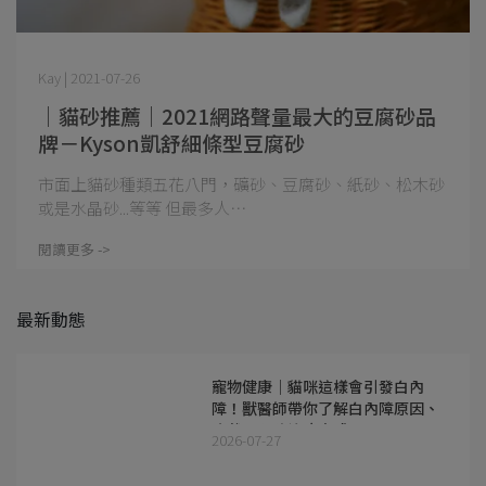
Kay | 2021-07-26
｜貓砂推薦｜2021網路聲量最大的豆腐砂品
牌－Kyson凱舒細條型豆腐砂
市面上貓砂種類五花八門，礦砂、豆腐砂、紙砂、松木砂
或是水晶砂...等等 但最多人⋯
閱讀更多 ->
最新動態
寵物健康｜貓咪這樣會引發白內
障！獸醫師帶你了解白內障原因、
症狀及預防治療方式
2026-07-27