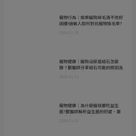
寵物行為｜換季貓狗掉毛清不完好
困擾!過敏人如何對抗寵物換毛季?
超實用技巧一次看!
2024-11-25
寵物健康｜貓狗泌尿道結石怎麼
辦？獸醫師分享結石可能的原因及
治療照護方式
2024-11-11
寵物健康｜為什麼貓咪要吃益生
菌?獸醫師解析益生菌的好處、要
怎麼吃以及如何挑選
2024-11-11