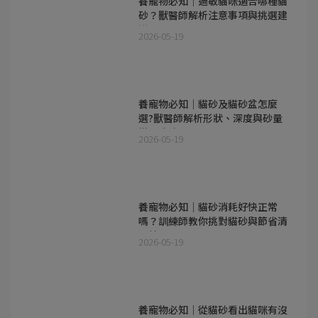
養寵物必知｜過敏貓咪適合哪種貓
砂？獸醫師解析注意事項與挑選建
議
2026-05-19
養寵物必知｜貓砂及貓砂盆怎麼
選?獸醫師解析形狀、深度與砂量
搭配攻略
2026-05-19
養寵物必知｜貓砂消耗好快正常
嗎？訓練師教你挑對貓砂與節省清
潔技巧
2026-05-19
養寵物必知｜從貓砂看出貓咪有沒