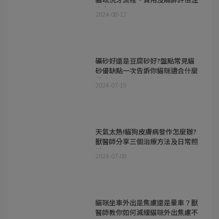
意事項！
2024-08-12
礦砂好還是豆腐砂好?盤點常見貓
砂優缺點一次告訴你貓咪適合什麼
貓砂!
2024-07-15
天氣太熱!貓狗皮膚病發作怎麼辦?
獸醫師分享三個治療方法及日常照
護
2024-07-08
貓咪坐車外出是焦慮還是暈車？獸
醫師教你如何減緩貓咪外出焦慮不