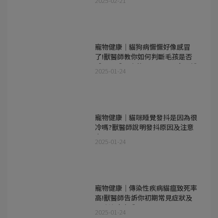
2025-02-21
寵物健康｜貓狗病懨懨好像感冒
了!獸醫師教你如何判斷毛孩是否
感冒、感冒症狀、原因及居家照護
2025-01-24
寵物健康｜貓咪睡覺發抖是因為很
冷嗎?獸醫師說明發抖原因及注意
事項
2025-01-24
寵物健康｜傳染性疾病貓瘟致死率
高!獸醫師告訴你初期常見症狀及
預防治療方式
2025-01-24