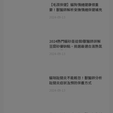
【毛孩保健】貓狗情緒健康很重
要！獸醫師解析安撫情緒保健補充
品的好處
2024-09-13
2024熱門貓砂是這個!獸醫師詳解
豆腐砂優缺點，挑選最適合濕熱氣
候的豆腐砂
2024-09-13
貓咪趾間炎不能輕忽！獸醫師分析
趾間炎症狀及預防保養方式
2024-09-13