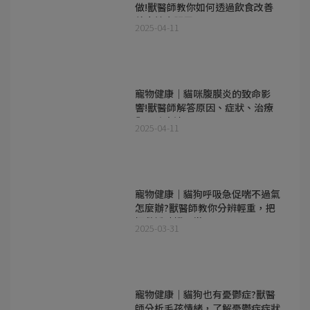
做!獸醫師教你如何透過飲食改善
養出健康腸胃
2025-04-11
寵物健康｜貓咪腹膜炎的致命影
響!獸醫師解答原因、症狀、治療
與預防方法
2025-04-11
寵物健康｜貓狗呼吸急促喘不過氣
怎麼辦?獸醫師教你分辨輕重，把
握救援時機及常見原因
2025-03-31
寵物健康｜貓狗也有憂鬱症?獸醫
師分析毛孩情緒，了解憂鬱症症狀