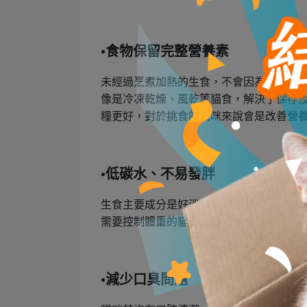
•食物保留完整營養素
未經過烹煮加熱的生食，不會因為高溫加
像是冷凍乾燥、風乾等貓食，解決了保存
糧更好，對於挑食的貓咪來說會是改善營
•低碳水、不易發胖
生食主要成分是好消化的蛋白質，吃生食
需要控制體重的貓咪來說，吃生食是最好
•減少口臭問題