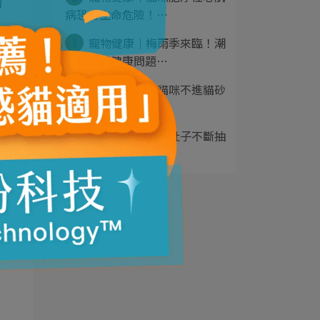
的
病恐有生命危險！⋯
3
寵物健康｜梅雨季來臨！潮
濕恐引發健康問題⋯
4
養寵物必知｜貓咪不進貓砂
盆是因為貓砂！獸⋯
5
寵物健康｜貓咪肚子不斷抽
動是生病了？獸醫⋯
，