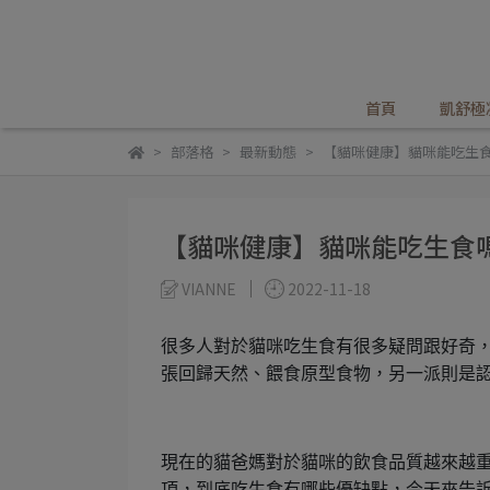
首頁
凱舒極
部落格
最新動態
【貓咪健康】貓咪能吃生食
【貓咪健康】貓咪能吃生食
VIANNE
2022-11-18
很多人對於貓咪吃生食有很多疑問跟好奇
張回歸天然、餵食原型食物，另一派則是
現在的貓爸媽對於貓咪的飲食品質越來越
項，到底吃生食有哪些優缺點，今天來告