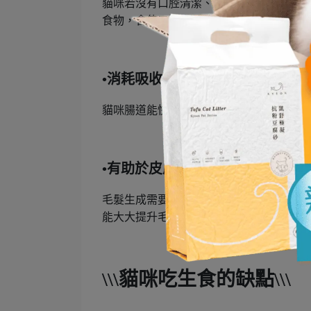
貓咪若沒有口腔清潔、吃過多碳水化合物
食物，會使口腔呈現酸性而產生口臭，因
•消耗吸收變好，排便量變少
貓咪腸道能快速消化分解動物性蛋白質，
•有助於皮膚毛髮健康
毛髮生成需要大量的蛋白質，優質的脂肪
能大大提升毛髮健康柔亮又光澤
\\\
貓咪吃生食的缺點
\\\