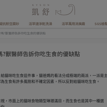
凝抗粉豆腐砂
活萃速淨乾洗澡
活萃萬用消臭霧
SGS檢
嗎?獸醫師告訴你吃生食的優缺點
嗎?獸醫師告訴你吃生食的優缺點
，給貓咪吃生食這件事，貓爸媽的看法分成極端的兩派，一派是
認為生食有許多風險和不確定因素，所以反對給貓咪吃生食。
重視，市面上的貓咪食物類型琳瑯滿目，而生食也是其中一種選
訴你