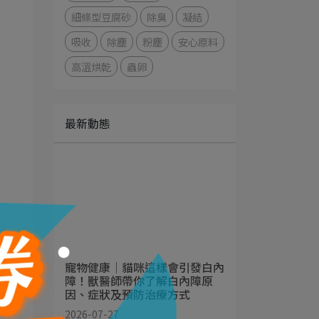
細條型豆腐砂
除臭
凝結
吸收
除塵
粉塵
安心原料
高溫烘乾
蟲卵
最新動態
寵物健康｜貓咪這樣會引發白內
接
障！獸醫師帶你了解白內障原
因、症狀及預防治療方式
對
2026-07-27