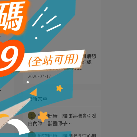
少
乾
寵物健康｜貓咪肥厚性心肌病恐
有生命危險！獸醫師告訴你成
因、症狀及預防治療方式
2026-07-17
於
最新文章
1
寵物健康｜貓咪這樣會引發
白內障！獸醫師帶⋯
2
寵物健康｜貓咪肥厚性心肌