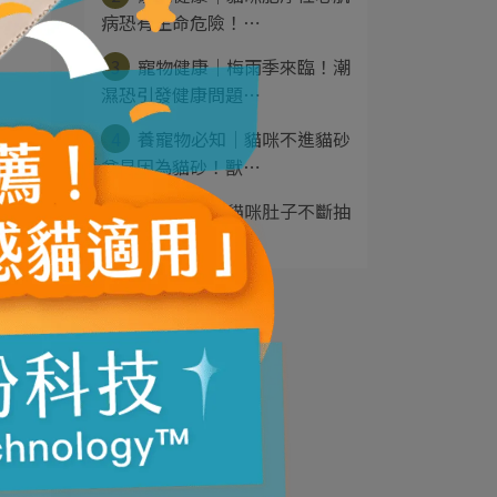
病恐有生命危險！⋯
3
寵物健康｜梅雨季來臨！潮
濕恐引發健康問題⋯
4
養寵物必知｜貓咪不進貓砂
盆是因為貓砂！獸⋯
5
寵物健康｜貓咪肚子不斷抽
動是生病了？獸醫⋯