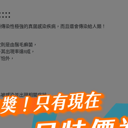
::
種傳染性極強的真菌感染疾病，而且還會傳染給人類！
次則是由鬚毛癬菌，
其出現率達8成，
可怕外，
易被感染並出現相關症狀，
際上已經被癬菌潛伏，