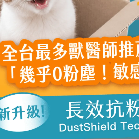
下，患部會發出綠色的螢光，藍色螢光則是皮屑。
::
便很容易被感染；
病影響而下降，進而感染或復發貓癬。
過舔舐(直接接觸)或是
觸的人事物不同，