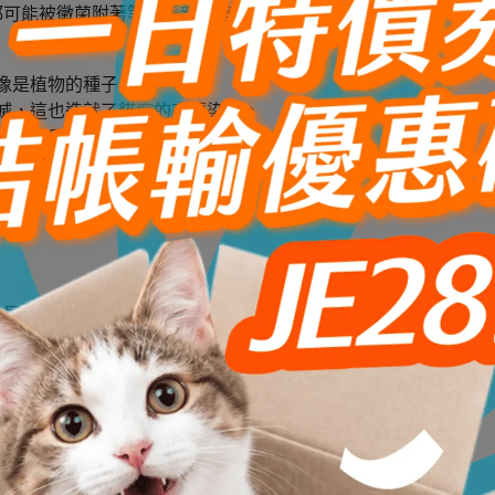
都可能被黴菌附著等待著新的宿主。
像是植物的種子，
滅，這也造就了貓癬的高傳染度。
吸收的用途，
的時機不斷復發。
、尾巴、後背
，伍氏燈是專門檢驗毛孩皮膚是否被黴菌感染的工具，