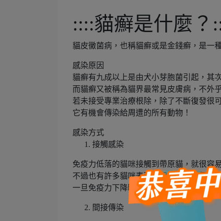
::::貓癬是什麼？:::
貓皮黴菌病，也稱貓癬或是金錢癬，是一
感染原因
貓癬有九成以上是由犬小芽胞菌引起，其
而貓癬又被稱為貓界最常見皮膚病，不外乎
若未接受專業治療根除，除了不斷復發很
它有機會傳染給周遭的所有動物！
感染方式
接觸感染
免疫力低落的貓咪接觸到帶原貓，就很容
不過也有許多貓咪表面看起來正常，但實
一旦免疫力下降時，就會趁虛而入。
間接傳染