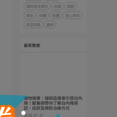
細條型豆腐砂
除臭
凝結
吸收
除塵
粉塵
安心原料
高溫烘乾
蟲卵
最新動態
寵物健康｜貓咪這樣會引發白內
障！獸醫師帶你了解白內障原
因、症狀及預防治療方式
2026-07-27