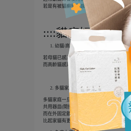
若是有被貓癬黴菌感染，在伍氏燈的照射
::::貓癬好發族群::
幼貓/高齡貓
若母貓已感染貓貓癬，幼貓在哺乳過程中
而高齡貓感染主因是免疫力容易因其他疾
多貓家庭/浪浪
多貓家庭一旦一隻貓咪感染貓癬就很容易透
共用器皿(間接接觸)傳染給其他貓咪，
而在外固定餵養的貓咪更是因為其每天接
比起家貓有更高的機率感染貓癬。