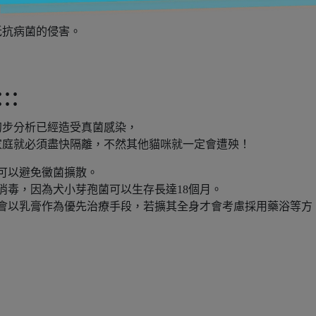
抵抗病菌的侵害。
::
初步分析已經造受真菌感染，
家庭就必須盡快隔離，不然其他貓咪就一定會遭殃！
可以避免黴菌擴散。
消毒，因為犬小芽孢菌可以生存長達18個月。
會以乳膏作為優先治療手段，若擴其全身才會考慮採用藥浴等方