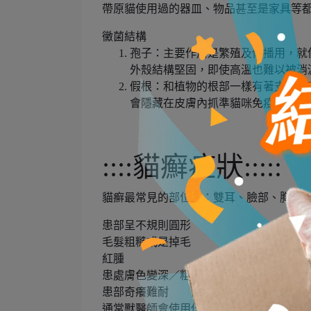
帶原貓使用過的器皿、物品甚至是家具等
黴菌結構
孢子：主要作用是繁殖及傳播用，就
外殼結構堅固，即使高溫也難以被消
假根：和植物的根部一樣有著支撐及
會隱藏在皮膚內抓準貓咪免疫力低落
::::貓癬症狀:::::
貓癬最常見的部位有：雙耳、臉部、胸口
患部呈不規則圓形
毛髮粗糙或是掉毛
紅腫
患處膚色變深／粗糙
患部奇癢難耐
通常獸醫師會使用伍氏燈來做初步的分析