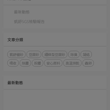
最新動態
凱舒SGS檢驗報告
文章分類
凱舒貓砂
豆腐砂
細條型豆腐砂
除臭
凝結
吸收
除塵
粉塵
安心原料
高溫烘乾
蟲卵
最新動態