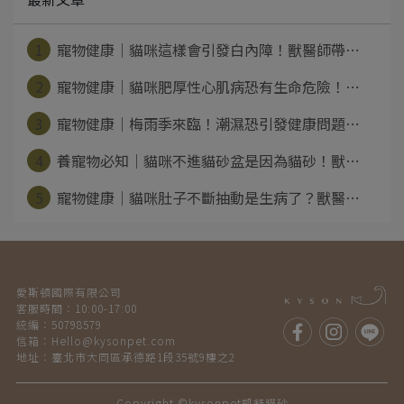
1
寵物健康｜貓咪這樣會引發白內障！獸醫師帶⋯
2
寵物健康｜貓咪肥厚性心肌病恐有生命危險！⋯
3
寵物健康｜梅雨季來臨！潮濕恐引發健康問題⋯
4
養寵物必知｜貓咪不進貓砂盆是因為貓砂！獸⋯
5
寵物健康｜貓咪肚子不斷抽動是生病了？獸醫⋯
愛斯頓國際有限公司
客服時間：10:00-17:00
統編：50798579
信箱：Hello@kysonpet.com
地址：臺北市大同區承德路1段35號9樓之2
Copyright ©
kysonpet凱舒貓砂