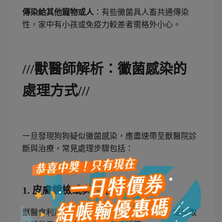
傳染給其他寵物或人
：有些黴菌具人畜共通傳染
性，家中有小孩或免疫力較差者需格外小心。
///
獸醫師解析：黴菌感染的
處理方式///
一旦發現狗狗疑似黴菌感染，應盡速帶至獸醫院診
斷與治療，常見處理步驟包括：
1.
皮膚鏡檢或真菌培養
獸醫會利用紫外線燈（伍氏燈）檢查皮膚，或採取