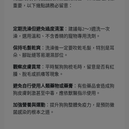
重要，以下幾點請務必留意：
定期洗澡但避免過度清潔
：建議每2～3週洗一次
澡，選用溫和、不含香精的寵物專用洗劑。
保持毛髮乾爽
：洗澡後一定要吹乾毛髮，特別是耳
朵、腳趾縫等易潮濕部位。
觀察皮膚異常
：平時幫狗狗梳毛時，留意是否有紅
腫、脫毛或抓癢等現象。
避免自行使用人類藥物或藥膏
：有些藥品會造成狗
狗皮膚刺激甚至中毒，應依獸醫指示使用。
加強營養與運動
：提升狗狗整體免疫力，是預防黴
菌感染的根本之道。