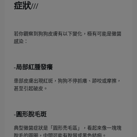
症狀///
若你觀察到狗狗皮膚有以下變化，極有可能是黴菌
感染：
-局部紅腫發癢
患部皮膚出現紅斑，狗狗不停抓癢、舔咬或摩擦，
甚至引起破皮。
-圓形脫毛斑
典型黴菌症狀是「圓形禿毛區」，看起來像一塊塊
脫毛的圓圈，中間可能有脫屑或黑色結痂。