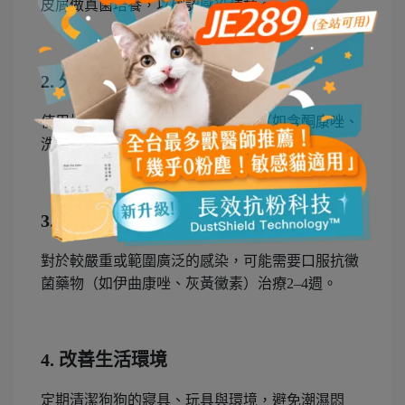
皮屑做真菌培養，以確認感染種類。
2.
外用藥治療
使用抗黴菌藥膏、藥水或藥浴產品（如含酮康唑、
洗必泰等成分），每日塗抹或洗澡。
3.
口服抗黴菌藥
對於較嚴重或範圍廣泛的感染，可能需要口服抗黴
菌藥物（如伊曲康唑、灰黃黴素）治療2–4週。
4.
改善生活環境
定期清潔狗狗的寢具、玩具與環境，避免潮濕悶