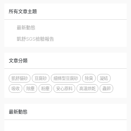
所有文章主題
最新動態
凱舒SGS檢驗報告
文章分類
凱舒貓砂
豆腐砂
細條型豆腐砂
除臭
凝結
吸收
除塵
粉塵
安心原料
高溫烘乾
蟲卵
最新動態