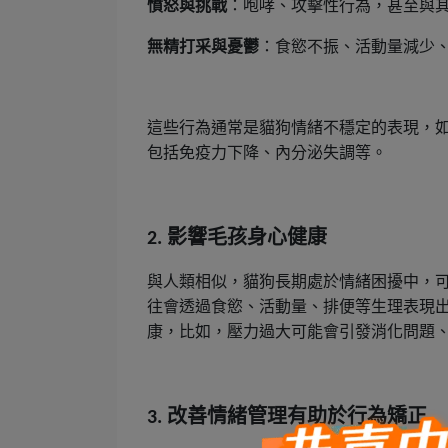
憤怒與挑戰
：咆哮、攻擊性行為，甚至與
無精打采與憂鬱
：食慾不振、活動量減少
這些行為通常是貓狗情緒不穩定的表現，
包括免疫力下降、內分泌失調等。
影響毛孩身心健康
2.
與人類相似，貓狗長期處於情緒困擾中，
往會透過食慾、活動量、排便等生理表現
康，比如，壓力過大可能會引發消化問題
改善情緒管理有助於行為矯正
3.