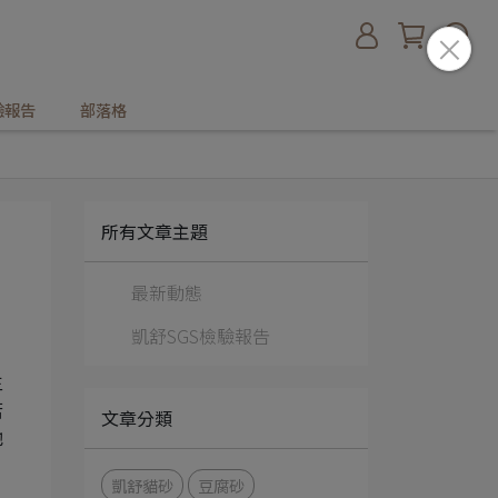
驗報告
部落格
所有文章主題
最新動態
凱舒SGS檢驗報告
主
若
文章分類
牠
凱舒貓砂
豆腐砂