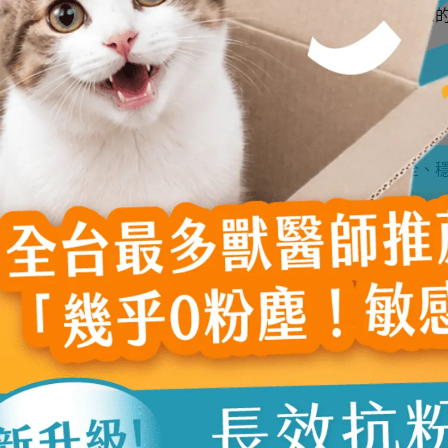
對於孤獨感和分離焦慮十分敏感，牠們也容易受到噪音或陌生人
的舒適度。
避免過多的噪音和突如其來的變化，對於貓狗而言，一個安全、
無論是玩耍、散步還是擁抱，都能幫助牠們釋放壓力，維持良好
多餘的能量，減少焦慮與抑鬱的情緒，特別是對於狗狗來說，日
健康。