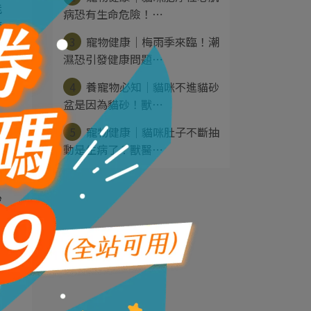
能
病恐有生命危險！⋯
咬
3
寵物健康｜梅雨季來臨！潮
濕恐引發健康問題⋯
4
養寵物必知｜貓咪不進貓砂
盆是因為貓砂！獸⋯
5
寵物健康｜貓咪肚子不斷抽
動是生病了？獸醫⋯
感
不