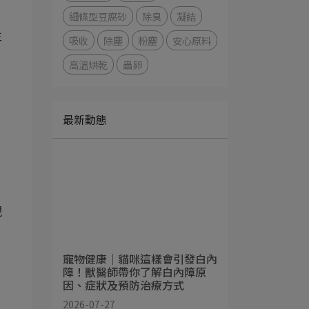
細條型豆腐砂
除臭
凝結
主
吸收
除塵
粉塵
安心原料
高溫烘乾
蟲卵
最新動態
現
寵物健康｜貓咪這樣會引發白內
障！獸醫師帶你了解白內障原
因、症狀及預防治療方式
2026-07-27