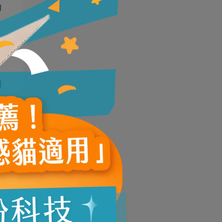
的
穩
的
常