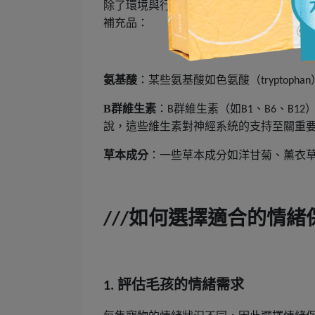
除了環境與行為上的管理，還可以考慮透
補充品：
氨基酸
：某些氨基酸如色氨酸（
tryptophan
B
群維生素
：
群維生素（如
、
、
B
B1
B6
B12
說，這些維生素對神經系統的支持至關重
草本成分
：一些草本成分如洋甘菊、薰衣
如何選擇適合的情緒
///
評估毛孩的情緒需求
1.