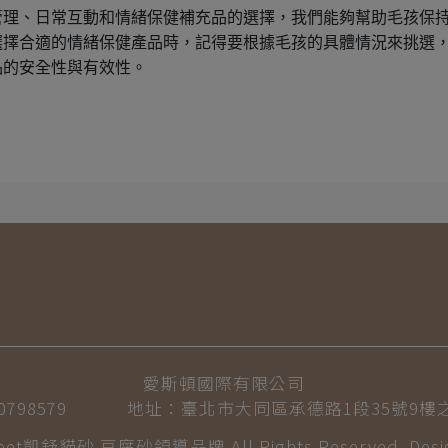
管理、日常互動和情緒保健補充品的選擇，我們能夠幫助毛孩保
選擇合適的情緒保健產品時，記得要根據毛孩的具體情況來挑選
品的安全性與有效性。
愛斯頓國際有限公司
798579
地址：臺北市大同區承德路1段35號9樓
npet凱舒貓砂
豆腐砂領導品牌 All Rights Reserved. Desig