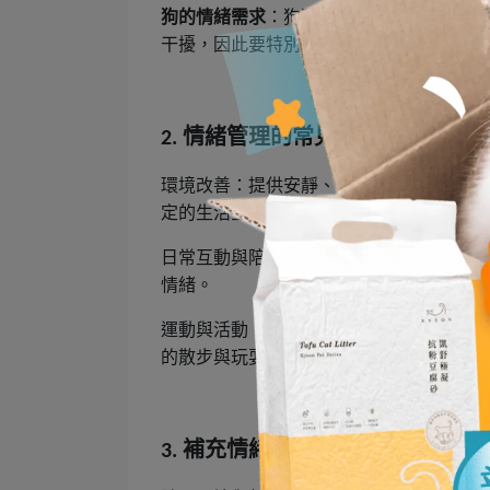
狗的情緒需求
：狗狗更需要主人的陪伴，
干擾，因此要特別注意社交化訓練與環境
情緒管理的常見補充方式
2.
環境改善：提供安靜、舒適的生活環境，
定的生活空間至關重要。
日常互動與陪伴：經常與貓狗進行互動，
情緒。
運動與活動：適當的運動有助於貓狗釋放
的散步與玩耍能夠有效幫助牠們保持身心
補充情緒支持的營養品
3.