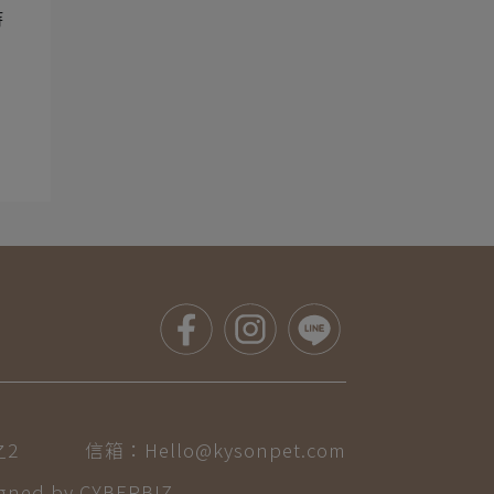
持
，
之2
信箱：Hello@kysonpet.com
ned by CYBERBIZ.