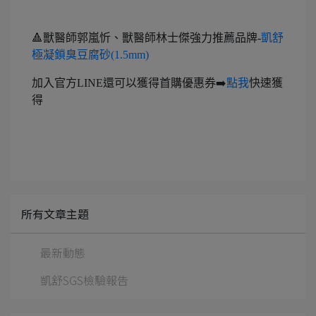
🔺獸醫師郭嵐忻、獸醫師林士傑強力推薦品牌-
凱舒
極凝鎖臭豆腐砂(1.5mm)
加入官方LINE還可以獲得首購優惠券➡️
點我
快速獲
得
所有文章主題
最新動態
凱舒SGS檢驗報告