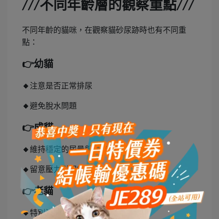
不同年齡層的觀察重點
///
///
不同年齡的貓咪，在觀察貓砂尿跡時也有不同重
點：
👉
幼貓
🔸
注意是否正常排尿
🔸
避免脫水問題
👉
成貓
🔸
維持穩定的尿量與頻率
🔸
留意壓力引起的膀胱炎
👉
老貓
🔸
特別注意尿量增加（腎臟疾病常見）