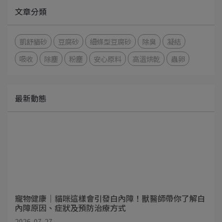
文章分類
凱舒貓砂
豆腐砂
細條型豆腐砂
除臭
凝結
吸收
除塵
粉塵
安心原料
高溫烘乾
蟲卵
最新動態
寵物健康｜貓咪這樣會引發白內障！獸醫師帶你了解白
內障原因、症狀及預防治療方式
2026-07-27