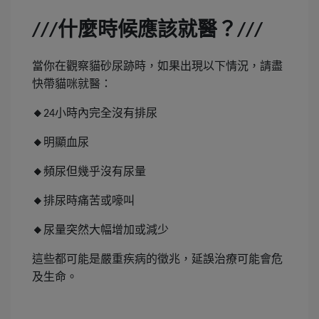
什麼時候應該就醫？
///
///
當你在觀察貓砂尿跡時，如果出現以下情況，請盡
快帶貓咪就醫：
🔸
小時內完全沒有排尿
24
🔸
明顯血尿
🔸
頻尿但幾乎沒有尿量
🔸
排尿時痛苦或嚎叫
🔸
尿量突然大幅增加或減少
這些都可能是嚴重疾病的徵兆，延誤治療可能會危
及生命。