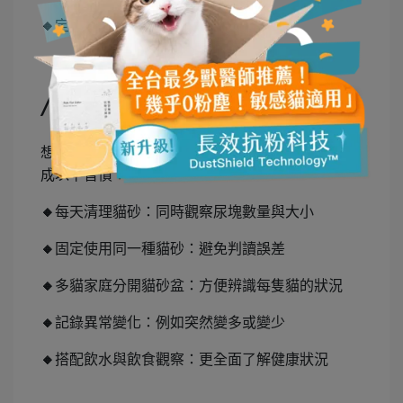
🔸
定期健康檢查搭配日常觀察
如何建立觀察習慣
///
///
想要有效透過觀察貓砂尿跡掌握貓咪健康，建議養
成以下習慣：
🔸
每天清理貓砂：同時觀察尿塊數量與大小
🔸
固定使用同一種貓砂：避免判讀誤差
🔸
多貓家庭分開貓砂盆：方便辨識每隻貓的狀況
🔸
記錄異常變化：例如突然變多或變少
🔸
搭配飲水與飲食觀察：更全面了解健康狀況