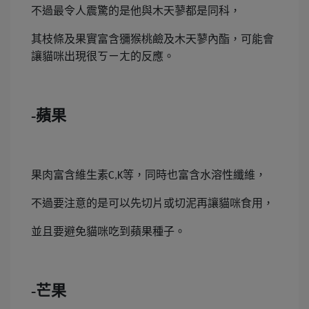
不過最令人震驚的是他與木天蓼都是同科，
其枝條及果實富含獼猴桃鹼及木天蓼內酯，可能會
讓貓咪出現很ㄎㄧㄤ的反應。
-蘋果
果肉富含維生素
等，同時也富含水溶性纖維，
C,K
不過要注意的是可以先切片或切泥再讓貓咪食用，
並且要避免貓咪吃到蘋果種子。
-芒果