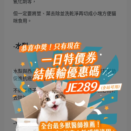
氧化劑等，
但一定要將莖、葉去除並洗乾淨再切成小塊方便貓
咪食用。
-水梨
水梨與西瓜相同，都含有大量的水分，且還有幫助
促進抗癌的特性，
不過其種子與蘋果一樣含有微量氰化物，務必將籽
去除後再給貓咪食用哦。
-香蕉