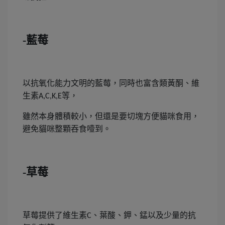
-藍莓
以抗氧化能力文明的藍莓，同時也富含類黃酮、維
生素
等，
A,C,K,E
雖然本身體積較小，但還是要切塊方便貓咪食用，
避免貓咪整顆吞食噎到。
-草莓
草莓提供了維生素
、葉酸、鉀、錳以及少量的抗
C