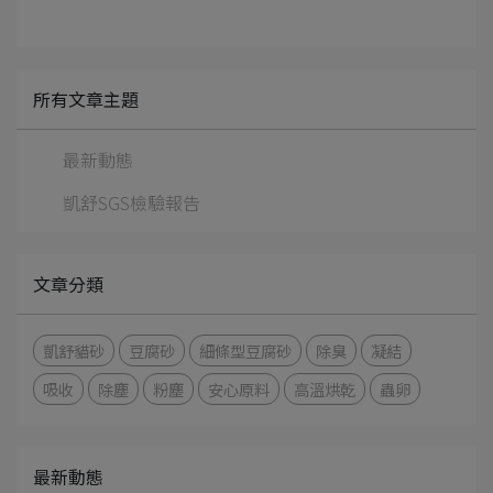
所有文章主題
最新動態
凱舒SGS檢驗報告
文章分類
凱舒貓砂
豆腐砂
細條型豆腐砂
除臭
凝結
吸收
除塵
粉塵
安心原料
高溫烘乾
蟲卵
最新動態